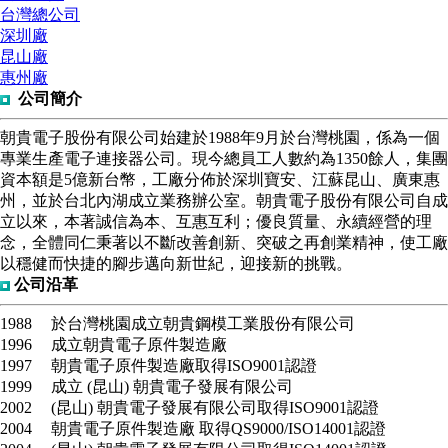
台灣總公司
深圳廠
昆山廠
惠州廠
公司簡介
朝貴電子股份有限公司
始建於1988年9月於台灣桃園，係為一個
專業生產電子連接器公司。現今總員工人數約為1350餘人，集團
資本額是5億新台幣，工廠分佈於深圳寶安、江蘇昆山、廣東惠
州，並於台北內湖成立業務辦公室。朝貴電子股份有限公司自成
立以來，本著誠信為本、互惠互利；優良質量、永續經營的理
念，全體同仁秉著以不斷改善創新、突破之再創業精神，使工廠
以穩健而快捷的腳步邁向新世紀，迎接新的挑戰。
公司沿革
1988
於台灣桃園成立朝貴鋼模工業股份有限公司
1996
成立朝貴電子原件製造廠
1997
朝貴電子原件製造廠取得ISO9001認證
1999
成立 (昆山) 朝貴電子發展有限公司
2002
(昆山) 朝貴電子發展有限公司取得ISO9001認證
2004
朝貴電子原件製造廠 取得QS9000/ISO14001認證